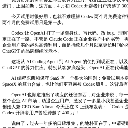
进门，正因如斯，这方面，4 月初 Codex 开辟者用户跨越了 3
今天试用时很好用，也就不难理解 Codex 两个月免费这种营
两个月的免费试用只是第一步。
Codex 让 OpenAI 打了一场翻身仗。写代码、改 bug
定正在了一路。不管是 Claude Code 正在企业客户中的劣势，
企业用户实的起头高频利用，而是持续几个月以至更长时间的不
ChatGPT 的品牌继续吃老本。
这场从 AI Coding Agent 到 AI Agent 的仗
ChatGPT 的算力供应。特别从客岁底起头，OpenAI 正在代码能
AI 编程东西和保守 SaaS 有一个很大的区别：免费试用本身很难构
SpaceX 的算力合做，也让他们更容易被 Codex 吸引。
OpenAI 也顺道推出了响应的迁徙东西，对企业来说，每
整个企业 AI 市场，劝退企业用户。激发了一多量小我甚至企
创始人兼 CEO Sam Altman 今天正在 X 上颁布发表：「Codex
Codex 开辟者用户曾经跨越了 400 万！
说白了，过去一年多的口碑堆集，的地朴直在于，申请磅礴号请用电