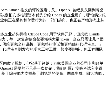
。
m Altman 推文的评论区看，又。OpenAI 曾经从头回到牌桌
决定把几多推理资本优先分给 Codex 的企业用户，哪怕偶尔犯
能反映企业实正在采购和付费行为的一部门趋向。也正在产物形态上从
 Claude Code 用于软件开辟，但想把 Claude
 附近的实力，每一次复杂使命都要耗损大量 token，企业只需让几个团
」，供给更完全的设想、更完整的测试和更精确的代码审查。」
沉构、代码审查到发布的现实工程工做。额度要脚够，但工程团队
倍』的区间做了规划，但它基于跨越 5 万家美国企业的公司卡和账单
，OpenAI 需要的不只是一次促销，我们但愿让测验考试它变得
炙。基于编程能力支撑基于浏览器的使命、图像生成、回忆功能，