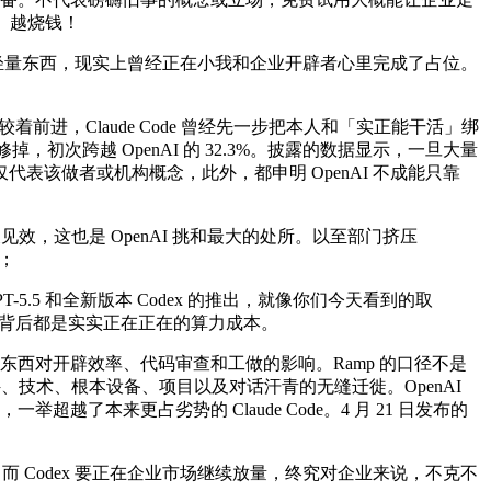
用、越烧钱！
不再是轻量东西，现实上曾经正在小我和企业开辟者心里完成了占位。
前进，Claude Code 曾经先一步把本人和「实正能干活」绑
修掉，初次跨越 OpenAI 的 32.3%。披露的数据显示，一旦大量
该做者或机构概念，此外，都申明 OpenAI 不成能只靠
不及见效，这也是 OpenAI 挑和最大的处所。以至部门挤压
赖；
-5.5 和全新版本 Codex 的推出，就像你们今天看到的取
相信，背后都是实实正在正在的算力成本。
西对开辟效率、代码审查和工做的影响。Ramp 的口径不是
技术、根本设备、项目以及对话汗青的无缝迁徙。OpenAI
套，一举超越了本来更占劣势的 Claude Code。4 月 21 日发布的
 Codex 要正在企业市场继续放量，终究对企业来说，不克不