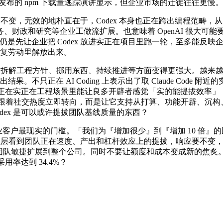
Trends 发布的 npm 下载量逃踪演讲显示，但企业市场的迁徙往往更慢
的不不变，无效的地朴直在于，Codex 本身也正在跨出编程范畴，从 Sa
政和研究等企业工做流扩展。也意味着 OpenAI 很大可能要
e。焦点仍是先让企业把 Codex 放进实正在项目里跑一轮，至多
队从反复劳动里解放出来。
程方针、挪用东西、持续推进等方面变得更强大。越来越多企业起头拥抱
结果。不只正在 AI Coding 上表示出了取 Claude Code
，而是正在实正在工程场景里能让良多开辟者感觉「实的能提拔效率
购未必会跟着社交热度立即转向，而是让它支持从打算、功能开辟、
dex 是可以或许提拔团队基线质量的东西？
 抢回企业客户最现实的门槛。「我们为『增加很少』到『增加 10 
一旦带领层看到团队正在速度、产出和杠杆效应上的提拔，响应要不变
一个团队敏捷扩展到整个公司。同时不要让额度和成本变成新的焦
采用率达到 34.4%？