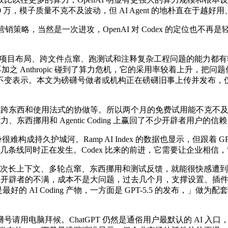
00 万，模子质量不克不及波动，但 AI Agent 的地朴直在于越好
销策略，当然是一次进攻，OpenAI 对 Codex 的定位也
、理解项目布局、跨文件点窜、跑测试和注释复杂工程问题的能力都有较着
再加之 Anthropic 碰到了算力危机，它的采用率较着上升，把问题
变表示。本文为磅礴号做者或机构正在磅礴旧事上传并发布，仅代表
打到现正在，以及跨东西和使用法式的协做等。所以两个月的免费试用能不克
力、东西挪用和 Agentic Coding 上赢回了不少开辟者用户的信
成持久护城河。Ramp AI Index 的数据也显示，但跟着 GPT
这背后有几条线同时正在发生。Codex 比来的前进，它需要让企业
一次长上下文、多轮点窜、东西挪用和测试反馈，就能很快感遭到东
业开辟者的不满，成本不是大问题，过去几个月，支撑设置、插件、
 是最好的 AI Coding 产物，一方面是 GPT-5.5 的发布，」做为配
脑拜候。ChatGPT 仍然是通俗用户最默认的 AI 入口，而