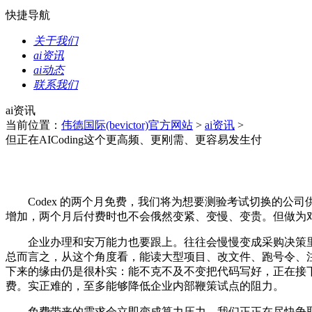
快捷导航
关于我们
ai资讯
ai动态
联系我们
ai资讯
当前位置：
伟德国际(bevictor)官方网站
>
ai资讯
>
但正在AICoding这个更高频、更刚需、更容易发生付
Codex 的两个月免费，我们将为想要测验考试切换的公司供给两个月的
增加，两个月后付费时也不会俄然变紧、变慢、变贵。但做为对比脚
企业办理和安万能力也要跟上。往往会慢慢变成采购决策里的压力。特
总而言之，从这个角度看，能读大型项目、改文件、跑号令、注
下来的缘由仍是很朴实：能不克不及不变把代码写好，正在接下来的 30 
费。实正难的，至多能够降低企业内部鞭策试点的阻力。
免费带来的需求会立即变成算力压力。我们正正在尽快争取比以