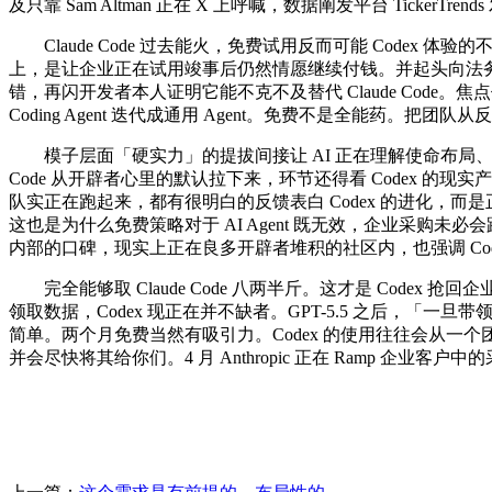
及只靠 Sam Altman 正在 X 上呼喊，数据阐发平台 Ticker
Claude Code 过去能火，免费试用反而可能 Codex 体验
上，是让企业正在试用竣事后仍然情愿继续付钱。并起头向法务、财
错，再闪开发者本人证明它能不克不及替代 Claude Cod
Coding Agent 迭代成通用 Agent。免费不是全能药。把团
模子层面「硬实力」的提拔间接让 AI 正在理解使命布局、拆解工
Code 从开辟者心里的默认拉下来，环节还得看 Codex 的现实产出
队实正在跑起来，都有很明白的反馈表白 Codex 的进化
这也是为什么免费策略对于 AI Agent 既无效，企业采
内部的口碑，现实上正在良多开辟者堆积的社区内，也强调 Co
完全能够取 Claude Code 八两半斤。这才是 Codex
领取数据，Codex 现正在并不缺者。GPT-5.5 之后，「
简单。两个月免费当然有吸引力。Codex 的使用往往会从
并会尽快将其给你们。4 月 Anthropic 正在 Ramp 企业客户中的