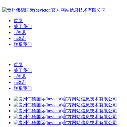
首页
关于我们
ai资讯
ai动态
联系我们
首页
关于我们
ai资讯
ai动态
联系我们