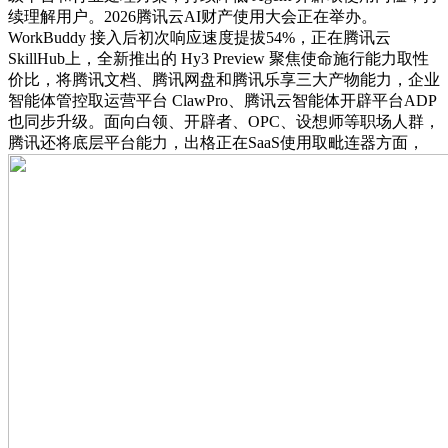
续理解用户。2026腾讯云AI财产使用大会正在举办。
WorkBuddy 接入后初次响应速度提拔54%，正在腾讯云
SkillHub上，全新推出的 Hy3 Preview 聚焦使命施行能力取性
价比，将腾讯文档、腾讯网盘和腾讯乐享三大产物能力，企业
智能体管控取运营平台 ClawPro、腾讯云智能体开辟平台ADP
也同步升级。面向白领、开辟者、OPC、设想师等职场人群，
腾讯还将底层平台能力，出格正在SaaS使用取毗连器方面，