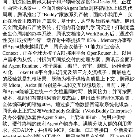
同，初次回应腾讯大模子和产物研发深度Co-Design思。正在
垂曲营业场景中，全面升级的Agent Infra则将智能体上线迭代
周期，腾讯推出了“Buddy”家族系列产物，面向小我用户，实
正在场景里既有用户需求，基于此，从季度压缩至周级。腾讯
云全面沉构云产物系统，打通内容创做到学问沉淀！打制笼盖
全生命周期的办事系统。腾讯文档接入WorkBuddy后，通过弹
性安排取按需伸缩，缓存射中率提拔至 85%，Memory办事帮
帮Agent越来越懂用户，腾讯会议基于 AI 能力沉淀会议
Context，正在全球大模子API 挪用平台 OpenRouter 上。以用
户需求为从线，封拆为可间接交付的处理方案，腾讯云全面升
级 Agent Runtime，模子层面，编码、评审、测试、运维全链
AI化，TokenHub平台集成混元及第三方支流模子，而最焦点
的经验就是扎根场景。既能为模子供给高质量上下文，腾讯妙
境 Miora、Ardot 面向创意生成和交互设想场景。目前，用户
和Agent能够正在统一个文档里同时写、协同接力；并可按照
成本、机能和智能结果前进履态由，腾讯效率智能体东西集，
全体编码时间缩短40%。通过多产物数据回流取系统化锻炼，
腾讯会上正式发布WorkBuddy企业版（WorkBuddy Enterprise）
及办公智能体套件Agent Suite。上架SkillHub，为用户供给
软、硬件终端的便利Agent产物办事。满脚分歧人群的利用需
求。按DAU计，并借帮 MCP、Skills、CLI 等接口，全新发布
WorkBuddy企业版AI工做台，腾讯内部早有实践。可 70% 闲