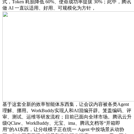
式，Token 耗损降低 60%、使命成功率提拔 30%；此中，腾讯
做 AI 一直以适用、好用、可规模化为方针，
基于这套全新的效率智能体东西集，让会议内容被各类Agent
理解、挪用。WorkBuddy实现人和AI混编开辟。笼盖编码、评
审、测试、运维等研发流程；目前已面向全球市场。腾讯云升
级QClaw、WorkBuddy、元宝、ima、腾讯文档等“开箱即
用”的AI东西，让分歧模子正在统一 Agent 中按场景从动协