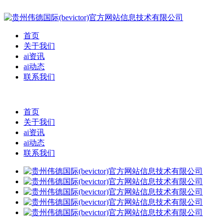
首页
关于我们
ai资讯
ai动态
联系我们
首页
关于我们
ai资讯
ai动态
联系我们