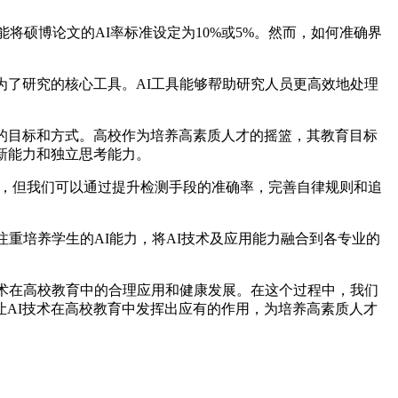
将硕博论文的AI率标准设定为10%或5%。然而，如何准确界
为了研究的核心工具。AI工具能够帮助研究人员更高效地处理
的目标和方式。高校作为培养高素质人才的摇篮，其教育目标
新能力和独立思考能力。
度，但我们可以通过提升检测手段的准确率，完善自律规则和追
重培养学生的AI能力，将AI技术及应用能力融合到各专业的
术在高校教育中的合理应用和健康发展。在这个过程中，我们
AI技术在高校教育中发挥出应有的作用，为培养高素质人才