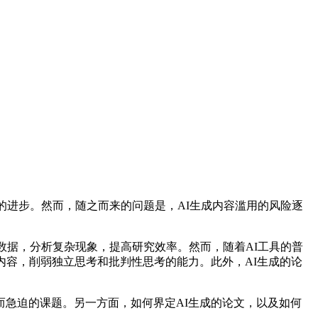
进步。然而，随之而来的问题是，AI生成内容滥用的风险逐
。
据，分析复杂现象，提高研究效率。然而，随着AI工具的普
内容，削弱独立思考和批判性思考的能力。此外，AI生成的论
而急迫的课题。另一方面，如何界定AI生成的论文，以及如何