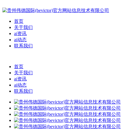
首页
关于我们
ai资讯
ai动态
联系我们
首页
关于我们
ai资讯
ai动态
联系我们