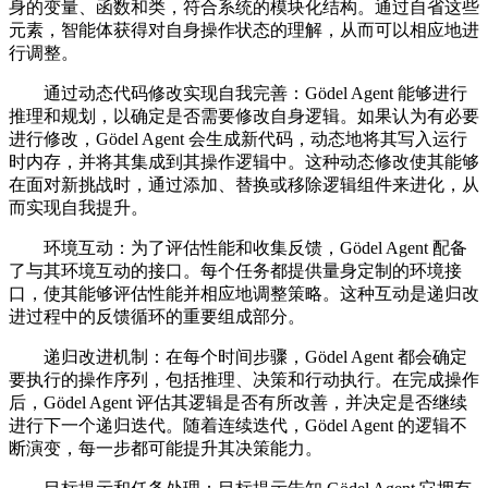
身的变量、函数和类，符合系统的模块化结构。通过自省这些
元素，智能体获得对自身操作状态的理解，从而可以相应地进
行调整。
通过动态代码修改实现自我完善：Gödel Agent 能够进行
推理和规划，以确定是否需要修改自身逻辑。如果认为有必要
进行修改，Gödel Agent 会生成新代码，动态地将其写入运行
时内存，并将其集成到其操作逻辑中。这种动态修改使其能够
在面对新挑战时，通过添加、替换或移除逻辑组件来进化，从
而实现自我提升。
环境互动：为了评估性能和收集反馈，Gödel Agent 配备
了与其环境互动的接口。每个任务都提供量身定制的环境接
口，使其能够评估性能并相应地调整策略。这种互动是递归改
进过程中的反馈循环的重要组成部分。
递归改进机制：在每个时间步骤，Gödel Agent 都会确定
要执行的操作序列，包括推理、决策和行动执行。在完成操作
后，Gödel Agent 评估其逻辑是否有所改善，并决定是否继续
进行下一个递归迭代。随着连续迭代，Gödel Agent 的逻辑不
断演变，每一步都可能提升其决策能力。