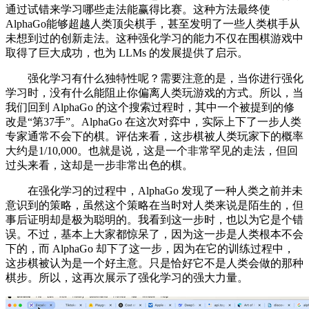
通过试错来学习哪些走法能赢得比赛。这种方法最终使
AlphaGo能够超越人类顶尖棋手，甚至发明了一些人类棋手从
未想到过的创新走法。这种强化学习的能力不仅在围棋游戏中
取得了巨大成功，也为 LLMs 的发展提供了启示。
强化学习有什么独特性呢？需要注意的是，当你进行强化
学习时，没有什么能阻止你偏离人类玩游戏的方式。所以，当
我们回到 AlphaGo 的这个搜索过程时，其中一个被提到的修
改是“第37手”。AlphaGo 在这次对弈中，实际上下了一步人类
专家通常不会下的棋。评估来看，这步棋被人类玩家下的概率
大约是1/10,000。也就是说，这是一个非常罕见的走法，但回
过头来看，这却是一步非常出色的棋。
在强化学习的过程中，AlphaGo 发现了一种人类之前并未
意识到的策略，虽然这个策略在当时对人类来说是陌生的，但
事后证明却是极为聪明的。我看到这一步时，也以为它是个错
误。不过，基本上大家都惊呆了，因为这一步是人类根本不会
下的，而 AlphaGo 却下了这一步，因为在它的训练过程中，
这步棋被认为是一个好主意。只是恰好它不是人类会做的那种
棋步。所以，这再次展示了强化学习的强大力量。