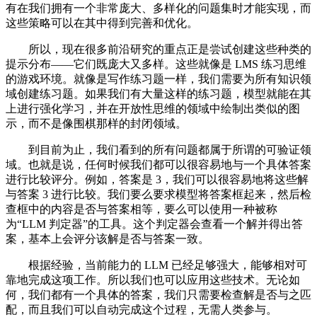
有在我们拥有一个非常庞大、多样化的问题集时才能实现，而
这些策略可以在其中得到完善和优化。
所以，现在很多前沿研究的重点正是尝试创建这些种类的
提示分布——它们既庞大又多样。这些就像是 LMS 练习思维
的游戏环境。就像是写作练习题一样，我们需要为所有知识领
域创建练习题。如果我们有大量这样的练习题，模型就能在其
上进行强化学习，并在开放性思维的领域中绘制出类似的图
示，而不是像围棋那样的封闭领域。
到目前为止，我们看到的所有问题都属于所谓的可验证领
域。也就是说，任何时候我们都可以很容易地与一个具体答案
进行比较评分。例如，答案是 3，我们可以很容易地将这些解
与答案 3 进行比较。我们要么要求模型将答案框起来，然后检
查框中的内容是否与答案相等，要么可以使用一种被称
为“LLM 判定器”的工具。这个判定器会查看一个解并得出答
案，基本上会评分该解是否与答案一致。
根据经验，当前能力的 LLM 已经足够强大，能够相对可
靠地完成这项工作。所以我们也可以应用这些技术。无论如
何，我们都有一个具体的答案，我们只需要检查解是否与之匹
配，而且我们可以自动完成这个过程，无需人类参与。