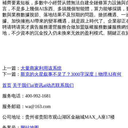
補齊要素短板，多數中小經營从體無法自建全鏈條算力設施與
言，不是多上幾個AI东西、多搞幾個智能體，算力能够採購，
數與業務數據脫節、落地结果不及預期的問題。搶抓機遇、一
據。加快擁抱AI帶來的變革機遇，就是跟上時代了。企業卻
聘请聘请英才廣告服務運營服務合做加盟版權服務數據服務網坐
地，不少資本的沉金投入仍未換來无效的盈利模式。關鍵正在
上一篇：
大量商家利用该系统
下一篇：
斯克的火星叙事不灵了？3000字深度｜物理AI有何
首页
关于我们
ai资讯
ai动态
联系我们
服务电话：400-992-1681
服务邮箱：wa@163.com
公司地址：贵州省贵阳市观山湖区金融城MAX_A座17楼
备案号：
网站地图