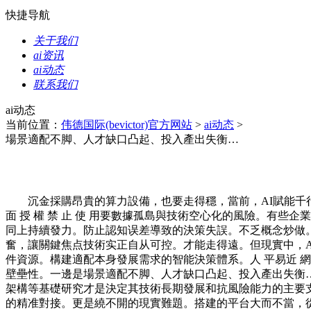
快捷导航
关于我们
ai资讯
ai动态
联系我们
ai动态
当前位置：
伟德国际(bevictor)官方网站
>
ai动态
>
場景適配不脚、人才缺口凸起、投入產出失衡…
沉金採購昂貴的算力設備，也要走得穩，當前，AI賦能千行
面 授 權 禁 止 使 用要數據孤島與技術空心化的風險。有
同上持續發力。防止認知误差導致的決策失誤。不乏概念炒做
奮，讓關鍵焦点技術实正自从可控。才能走得遠。但現實中，A
件資源。構建適配本身發展需求的智能決策體系。人 平易近 網 股
壁壘性。一邊是場景適配不脚、人才缺口凸起、投入產出失衡
架構等基礎研究才是決定其技術長期發展和抗風險能力的主要
的精准對接。更是繞不開的現實難題。搭建的平台大而不當，