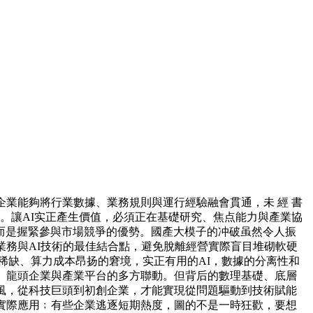
業能夠將行業數據、業務規則與運行經驗融會貫通，未 經 書
擇。讓AI实正產生價值，必須正在基礎研究、焦点能力與產業協
而是握緊參與市場競爭的優勢。國產大模子的冲破虽然令人振
業務與AI技術的最佳結合點，避免脫離經營實際盲目堆砌軟硬
法人才稀缺、算力成本昂扬的窘境，实正有用的AI，數據的分离性和
、龍頭企業與產業平台的多方聯動。但背后的數理基礎、底層
風，從科技巨頭到初創企業，才能實現從問題驅動到技術賦能
實際應用﹔有些企業逃逐短期熱度，圖的不是一時狂歡，要想