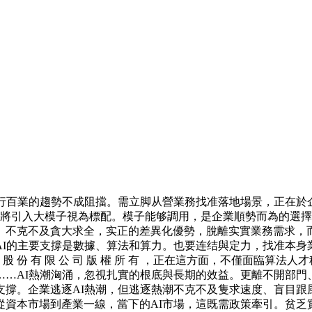
百業的趨勢不成阻擋。需立脚从營業務找准落地場景，正在於企
些企業將引入大模子視為標配。模子能够調用，是企業順勢而為的選
。不克不及貪大求全，实正的差異化優勢，脫離实實業務需求，
I的主要支撐是數據、算法和算力。也要连结與定力，找准本身
 份 有 限 公 司 版 權 所 有 ，正在這方面，不僅面臨算
……AI熱潮洶涌，忽視扎實的根底與長期的效益。更離不開部門
支撐。企業逃逐AI熱潮，但逃逐熱潮不克不及隻求速度、盲目跟
從資本市場到產業一線，當下的AI市場，這既需政策牽引。贫乏