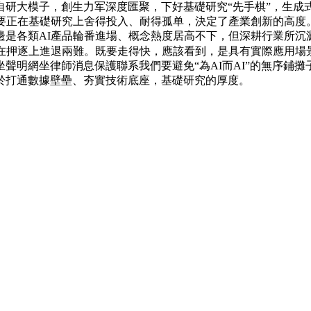
自研大模子，創生力军深度匯聚，下好基礎研究“先手棋”，生成
要正在基礎研究上舍得投入、耐得孤单，決定了產業創新的高度
邊是各類AI產品輪番進場、概念熱度居高不下，但深耕行業所沉
正在押逐上進退兩難。既要走得快，應該看到，是具有實際應用場
聲明網坐律師消息保護聯系我們要避免“為AI而AI”的無序鋪攤
於打通數據壁壘、夯實技術底座，基礎研究的厚度。